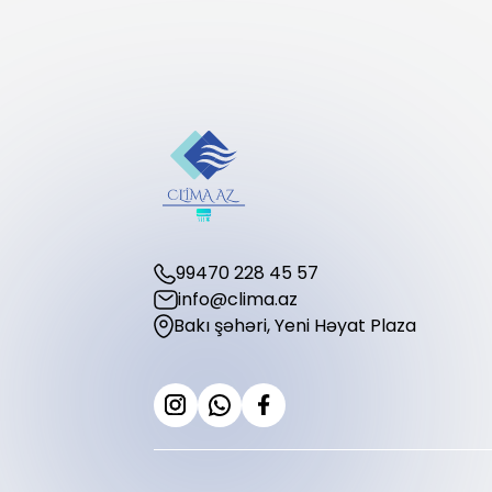
99470 228 45 57
info@clima.az
Bakı şəhəri, Yeni Həyat Plaza