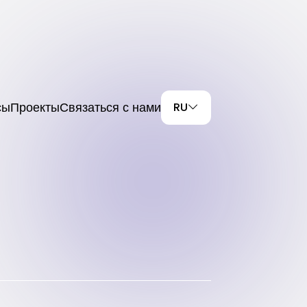
сы
Проекты
Связаться с нами
RU