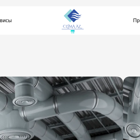
рвисы
Пр