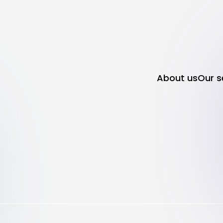
About us
Our s