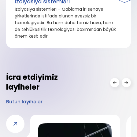
İzolyasiya sistemləri
İzolyasiya sistemləri – Qablama iri sənaye
şirkətlərində istifadə olunan əvəzsiz bir
texnologiyadır. Bu həm daha təmiz hava, həm
də təhlükəsizlik texnologiyası baxımından böyük
önəm kəsb edir.
İcra etdiyimiz
layihələr
Bütün layihələr