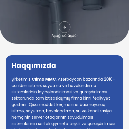
Aşağı sürüşdür
Haqqımızda
Şirkətimiz
Clima MMC
, Azərbaycan bazarında 2010-
cu ildən isitmə, soyutma və havalandırma
sistemlərinin layihələndirilməsi və quraşdırılması
sektorunda tam ixtisaslaşmış firma kimi fəaliyyət
göstərir. Qısa müddət keçməsinə baxmayaraq
isitmə, soyutma, havalandırma, su və kanalizasiya,
həmçinin server otaqlarının soyudulması
sistemlərinin sərfəli qiymətə təşkili və quraşdırılması