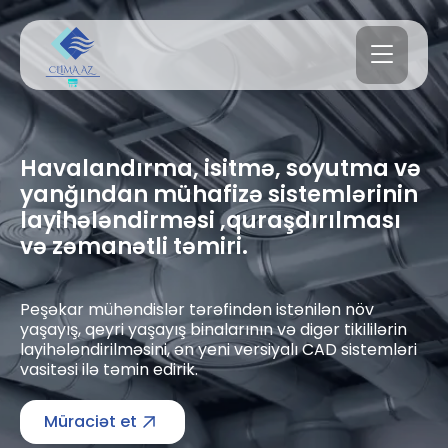
Havalandırma, isitmə, soyutma və
yanğından mühafizə sistemlərinin
layihələndirməsi ,quraşdırılması
və zəmanətli təmiri.
Peşəkar mühəndislər tərəfindən istənilən növ
yaşayış, qeyri yaşayış binalarının və digər tikililərin
layihələndirilməsini, ən yeni versiyalı CAD sistemləri
vasitəsi ilə təmin edirik.
Müraciət et