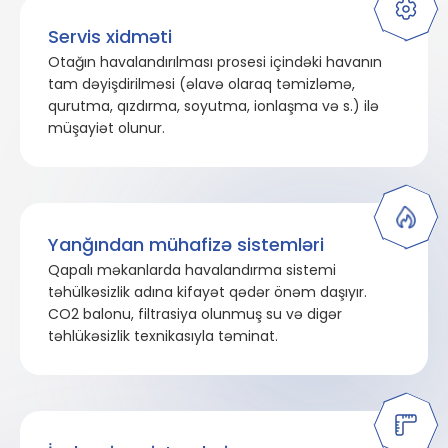
Servis xidməti
Otağın havalandırılması prosesi içindəki havanın
tam dəyişdirilməsi (əlavə olaraq təmizləmə,
qurutma, qızdırma, soyutma, ionlaşma və s.) ilə
müşayiət olunur.
Yanğından mühafizə sistemləri
Qapalı məkanlarda havalandırma sistemi
təhülkəsizlik adına kifayət qədər önəm daşıyır.
CO2 balonu, filtrasiya olunmuş su və digər
təhlükəsizlik texnikasıyla təminat.