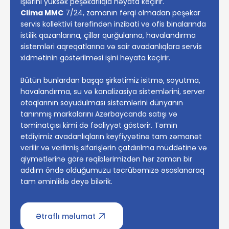
işlərini yüksək peşəkarlıqla həyata keçirir.
Clima MMC
7/24, zamanın fərqi olmadan peşəkar
servis kollektivi tərəfindən inzibati və ofis binalarında
istilik qazanlarına, çillər qurğularına, havalandırma
sistemləri aqreqatlarına və sair avadanlıqlara servis
xidmətinin göstərilməsi işini həyata keçirir.
Bütün bunlardan başqa şirkətimiz isitmə, soyutma,
havalandırma, su və kanalizasiya sistemlərini, server
otaqlarının soyudulması sistemlərini dünyanın
tanınmış markalarını Azərbaycanda satışı və
təminatçısı kimi də fəaliyyət göstərir. Təmin
etdiyimiz avadanlıqların keyfiyyətinə tam zəmanət
verilir və verilmiş sifarişlərin çatdırılma müddətinə və
qiymətlərinə görə rəqiblərimizdən hər zaman bir
addım öndə olduğumuzu təcrübəmizə əsaslanaraq
tam əminliklə deyə bilərik.
Ətraflı məlumat