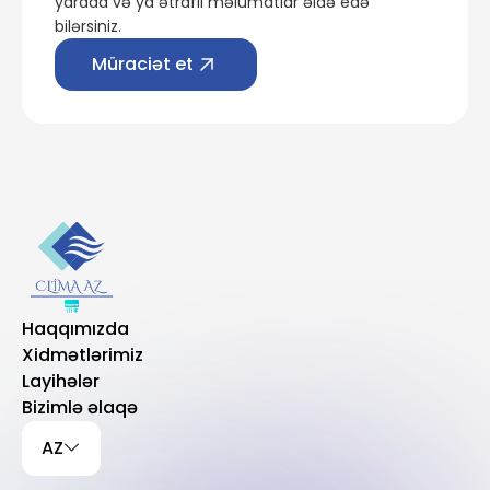
yarada və ya ətraflı məlumatlar əldə edə
bilərsiniz.
Müraciət et
Haqqımızda
Xidmətlərimiz
Layihələr
Bizimlə əlaqə
AZ