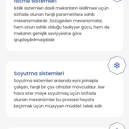
İsitmə sistemləri
İstilik sistemləri daxili məkanların isidilməsi üçün
istifadə olunan fərqli parametrlərə sahib
mexanizmalardır. Sözügedən mexanizmalar,
həm onun sahib olduğu fəaliyyər gücü, həm də
məkanın genişlik səviyyəsinə görə
qruplaşdırılmaqdadır.
Soyutma sistemləri
Soyutma sistemləri arasında eyni prinsiplə
çalışan, fərqli bir çox cihazlar mövcuddur. İsər
hava istər maye soyutmaq üçün istifadə
olunan mexanizmlər bu prossesi həyata
keçirmək üçün müəyyən müddət tələb edir.